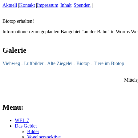
Aktuell
|
Kontakt
|
Impressum
|
Inhalt
|
Spenden
|
Biotop erhalten!
Informationen zum geplanten Baugebiet "an der Bahn" in Worms We
Galerie
Viehweg
-
Luftbilder
-
Alte Ziegelei
-
Biotop
-
Tiere im Biotop
Mittel
Menu:
WEI_7
Das Gebiet
Bilder
Vogelperspektive